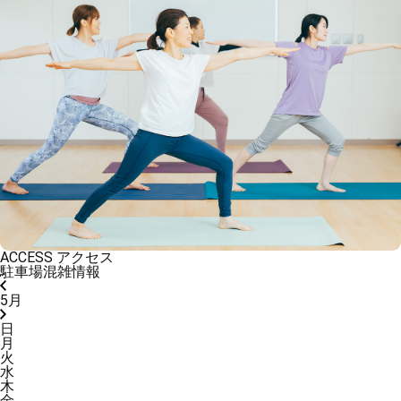
ACCESS
アクセス
駐車場混雑情報
5
月
日
月
火
水
木
金