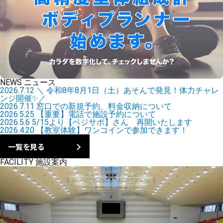
NEWS
ニュース
2026.7.12
＼ 令和8年8月1日（土）あそんで発見！体力チャレ
ンジ開催✨／
2026.7.11
窓口での新規予約、料金収納について
2026.5.25
【重要】電話で施設予約について
2026.5.6
5/15より【ベジサポ】さん 再開いたします
2026.4.20
【教室体験】ワンコインで参加できます！
一覧を見る
FACILITY
施設案内